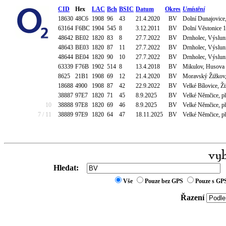
CID
Hex
LAC
Bch
BSIC
Datum
Okres
Umístění
18630
48C6
1908
96
43
21.4.2020
BV
Dolní Dunajovice, 
63164
F6BC
1904
545
8
3.12.2011
BV
Dolní Věstonice 1
48642
BE02
1820
83
8
27.7.2022
BV
Drnholec, Výsluní
48643
BE03
1820
87
11
27.7.2022
BV
Drnholec, Výsluní
48644
BE04
1820
90
10
27.7.2022
BV
Drnholec, Výsluní
63339
F76B
1902
514
8
13.4.2018
BV
Mikulov, Husova 3
8625
21B1
1908
69
12
21.4.2020
BV
Moravský Žižkov, 
18688
4900
1908
87
42
22.9.2022
BV
Velké Bílovice, Ž
38887
97E7
1820
71
45
8.9.2025
BV
Velké Němčice, 
10
38888
97E8
1820
69
46
8.9.2025
BV
Velké Němčice, 
7 / 11
38889
97E9
1820
64
47
18.11.2025
BV
Velké Němčice, 
Hledat:
Vše
Pouze bez GPS
Pouze s GP
Řazení