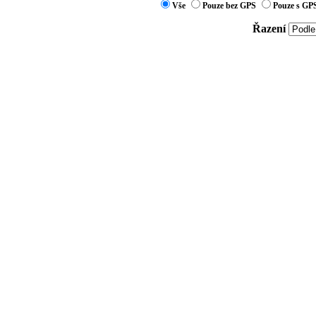
Vše
Pouze bez GPS
Pouze s GP
Řazení