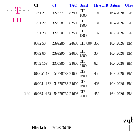
CI
CI
TAC
Band
PhysCID
Datum
Okre
LTE
1261:21
322837
8250
191
16.4.2026
BE
1800
LTE
1261:22
322838
8250
181
16.4.2026
BE
1800
LTE
1261:23
322839
8250
189
16.4.2026
BE
1800
9372:53
2399285
24606
LTE 800
368
16.4.2026
BM
LTE
9372:63
2399295
24606
30
16.4.2026
BM
1800
LTE
9372:153
2399385
24606
62
16.4.2026
BM
2100
LTE
602651:131
154278787
24606
455
16.4.2026
BM
2600
LTE
602651:132
154278788
24606
463
16.4.2026
BM
2600
LTE
3 / 9
602651:133
154278789
24606
453
16.4.2026
BM
2600
Hledat: