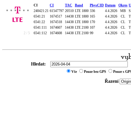
CI
CI
TAC
Band
PhysCID
Datum
Okres
U
240421:21
61547797
20510
LTE 1800
336
4.4.2026
MB
S
6541:21
1674517
14438
LTE 1800
165
4.4.2026
CL
T
6541:22
1674518
14438
LTE 1800
170
4.4.2026
CL
T
6541:111
1674607
14438
LTE 2100
107
4.4.2026
CL
T
2 / 5
6541:112
1674608
14438
LTE 2100
99
4.4.2026
CL
T
Hledat:
Vše
Pouze bez GPS
Pouze s GP
Řazení