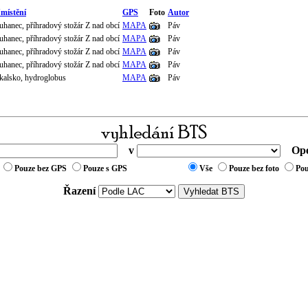
místění
GPS
Foto
Autor
uhanec, příhradový stožár Z nad obcí
MAPA
Páv
uhanec, příhradový stožár Z nad obcí
MAPA
Páv
uhanec, příhradový stožár Z nad obcí
MAPA
Páv
uhanec, příhradový stožár Z nad obcí
MAPA
Páv
kalsko, hydroglobus
MAPA
Páv
v
Ope
Pouze bez GPS
Pouze s GPS
Vše
Pouze bez foto
Pou
Řazení