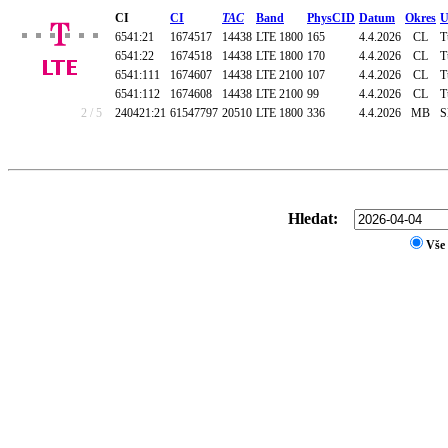
CI
CI
TAC
Band
PhysCID
Datum
Okres
U
6541:21
1674517
14438
LTE 1800
165
4.4.2026
CL
T
6541:22
1674518
14438
LTE 1800
170
4.4.2026
CL
T
6541:111
1674607
14438
LTE 2100
107
4.4.2026
CL
T
6541:112
1674608
14438
LTE 2100
99
4.4.2026
CL
T
2 / 5
240421:21
61547797
20510
LTE 1800
336
4.4.2026
MB
S
Hledat:
Vše