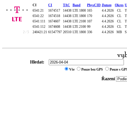
CI
CI
TAC
Band
PhysCID
Datum
Okres
U
6541:21
1674517
14438
LTE 1800
165
4.4.2026
CL
T
6541:22
1674518
14438
LTE 1800
170
4.4.2026
CL
T
6541:111
1674607
14438
LTE 2100
107
4.4.2026
CL
T
6541:112
1674608
14438
LTE 2100
99
4.4.2026
CL
T
2 / 5
240421:21
61547797
20510
LTE 1800
336
4.4.2026
MB
S
Hledat:
Vše
Pouze bez GPS
Pouze s GP
Řazení