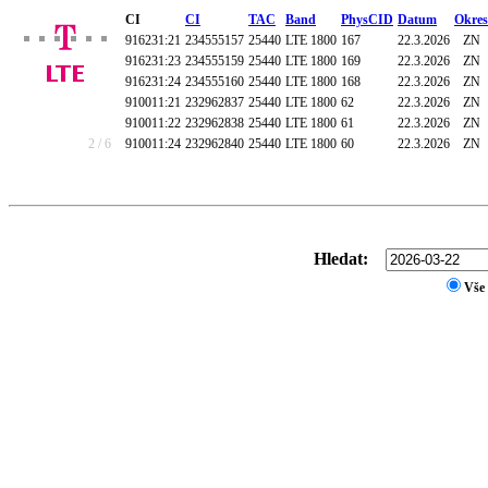
CI
CI
TAC
Band
PhysCID
Datum
Okres
916231:21
234555157
25440
LTE 1800
167
22.3.2026
ZN
916231:23
234555159
25440
LTE 1800
169
22.3.2026
ZN
916231:24
234555160
25440
LTE 1800
168
22.3.2026
ZN
910011:21
232962837
25440
LTE 1800
62
22.3.2026
ZN
910011:22
232962838
25440
LTE 1800
61
22.3.2026
ZN
2 / 6
910011:24
232962840
25440
LTE 1800
60
22.3.2026
ZN
Hledat:
Vše