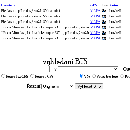
Umístění
GPS
Foto
Autor
Plenkovice, příhradový stožár SV nad obcí
MAPA
brozkeff
Plenkovice, příhradový stožár SV nad obcí
MAPA
brozkeff
Plenkovice, příhradový stožár SV nad obcí
MAPA
brozkeff
Jiřice u Miroslavi, Litobratřický kopec 237 m, příhradový stožár
MAPA
brozkeff
Jiřice u Miroslavi, Litobratřický kopec 237 m, příhradový stožár
MAPA
brozkeff
Jiřice u Miroslavi, Litobratřický kopec 237 m, příhradový stožár
MAPA
brozkeff
v
Ope
Pouze bez GPS
Pouze s GPS
Vše
Pouze bez foto
Pou
Řazení