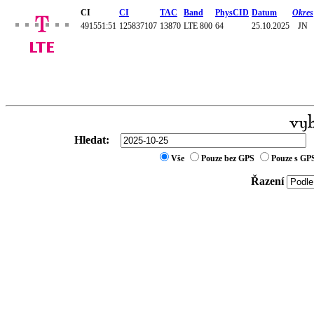
CI
CI
TAC
Band
PhysCID
Datum
Okres
491551:51
125837107
13870
LTE 800
64
25.10.2025
JN
Hledat:
Vše
Pouze bez GPS
Pouze s GP
Řazení