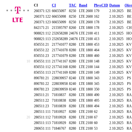
CI
CI
TAC
Band
PhysCID
Datum
Okre
260371:121
66655097
8250
LTE 2600
179
2.10.2025
BE
260371:122
66655098
8250
LTE 2600
162
2.10.2025
BE
260371:123
66655099
8250
LTE 2600
178
2.10.2025
BE
842171:21
215595797
8260
LTE 1800
178
2.10.2025
CH
908821:112
232658288
24676
LTE 2100
411
2.10.2025
HO
908821:113
232658289
24676
LTE 2100
413
2.10.2025
HO
850551:21
217741077
8280
LTE 1800
453
2.10.2025
KV
850551:22
217741078
8280
LTE 1800
464
2.10.2025
KV
850551:23
217741079
8280
LTE 1800
460
2.10.2025
KV
10
850551:111
217741167
8280
LTE 2100
148
2.10.2025
KV
850551:112
217741168
8280
LTE 2100
144
2.10.2025
KV
850551:113
217741169
8280
LTE 2100
149
2.10.2025
KV
890781:21
228039957
8240
LTE 1800
343
2.10.2025
PS
890781:22
228039958
8240
LTE 1800
345
2.10.2025
PS
890781:23
228039959
8240
LTE 1800
350
2.10.2025
PS
280511:21
71810837
8280
LTE 1800
490
2.10.2025
RA
280511:22
71810838
8280
LTE 1800
495
2.10.2025
RA
280511:23
71810839
8280
LTE 1800
494
2.10.2025
RA
280511:111
71810927
8280
LTE 2100
62
2.10.2025
RA
20
280511:112
71810928
8280
LTE 2100
67
2.10.2025
RA
280511:113
71810929
8280
LTE 2100
60
2.10.2025
RA
280651:111
71846767
8280
LTE 2100
53
2.10.2025
RA