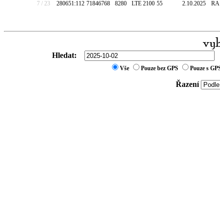
7 / 23
280651:112
71846768
8280
LTE 2100
55
2.10.2025
RA
Hledat:
Vše
Pouze bez GPS
Pouze s GP
Řazení