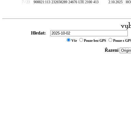
7 / 23
908821:113
232658289
24676
LTE 2100
413
2.10.2025
HO
Hledat:
Vše
Pouze bez GPS
Pouze s GP
Řazení