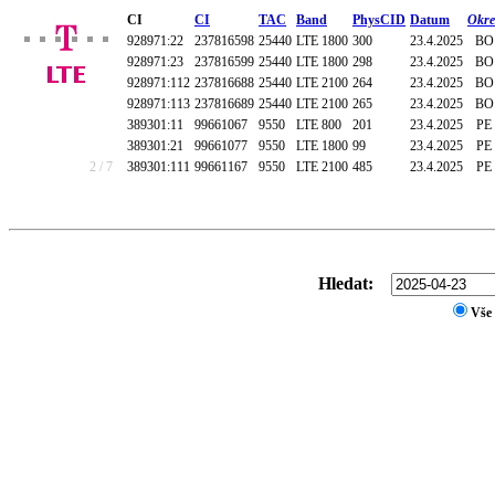
CI
CI
TAC
Band
PhysCID
Datum
Okre
928971:22
237816598
25440
LTE 1800
300
23.4.2025
BO
928971:23
237816599
25440
LTE 1800
298
23.4.2025
BO
928971:112
237816688
25440
LTE 2100
264
23.4.2025
BO
928971:113
237816689
25440
LTE 2100
265
23.4.2025
BO
389301:11
99661067
9550
LTE 800
201
23.4.2025
PE
389301:21
99661077
9550
LTE 1800
99
23.4.2025
PE
2 / 7
389301:111
99661167
9550
LTE 2100
485
23.4.2025
PE
Hledat:
Vše