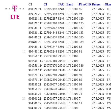
CI
CI
TAC
Band
PhysCID
Datum
Okre
890321:21
227922197
8240
LTE 1800
95
27.3.2025
TC
890321:22
227922198
8240
LTE 1800
96
27.3.2025
TC
890321:111
227922287
8240
LTE 2100
120
27.3.2025
TC
890321:112
227922288
8240
LTE 2100
125
27.3.2025
TC
890331:111
227924847
8240
LTE 2100
137
27.3.2025
TC
890331:112
227924848
8240
LTE 2100
133
27.3.2025
TC
890481:21
227963157
8260
LTE 1800
335
27.3.2025
TC
890481:22
227963158
8260
LTE 1800
339
27.3.2025
TC
890481:111
227963247
8260
LTE 2100
83
27.3.2025
TC
10
890481:112
227963248
8260
LTE 2100
81
27.3.2025
TC
901551:111
230797167
29510
LTE 2100
27.3.2025
PR
901551:113
230797169
29510
LTE 2100
27.3.2025
PR
901551:114
230797170
29510
LTE 2100
386
27.3.2025
PR
901571:112
230802288
29480
LTE 2100
91
27.3.2025
PR
901571:113
230802289
29480
LTE 2100
90
27.3.2025
PR
901571:114
230802290
29480
LTE 2100
89
27.3.2025
PR
903151:21
231206677
24666
LTE 1800
69
27.3.2025
K
903151:22
231206678
24666
LTE 1800
70
27.3.2025
K
903151:24
231206680
24666
LTE 1800
71
27.3.2025
K
20
904301:21
231501077
25610
LTE 1800
7
27.3.2025
VS
904301:22
231501078
25610
LTE 1800
11
27.3.2025
VS
904301:24
231501080
25610
LTE 1800
27.3.2025
VS