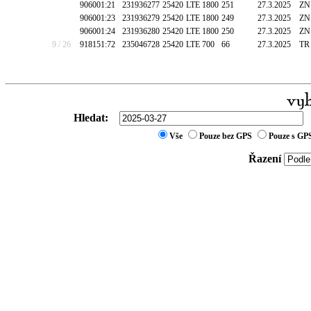
906001:21
231936277
25420
LTE 1800
251
27.3.2025
ZN
906001:23
231936279
25420
LTE 1800
249
27.3.2025
ZN
906001:24
231936280
25420
LTE 1800
250
27.3.2025
ZN
9 / 26
918151:72
235046728
25420
LTE 700
66
27.3.2025
TR
Hledat:
Vše
Pouze bez GPS
Pouze s GP
Řazení