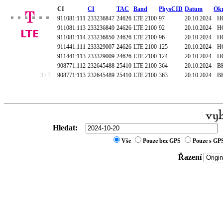
CI
CI
TAC
Band
PhysCID
Datum
Okr
911081:111
233236847
24626
LTE 2100
97
20.10.2024
H
911081:113
233236849
24626
LTE 2100
92
20.10.2024
H
911081:114
233236850
24626
LTE 2100
96
20.10.2024
H
911441:111
233329007
24626
LTE 2100
125
20.10.2024
H
911441:113
233329009
24626
LTE 2100
124
20.10.2024
H
908771:112
232645488
25410
LTE 2100
364
20.10.2024
B
3 / 7
908771:113
232645489
25410
LTE 2100
363
20.10.2024
B
Hledat:
Vše
Pouze bez GPS
Pouze s GP
Řazení