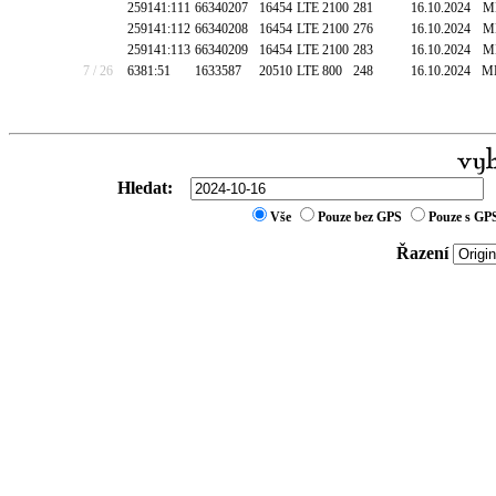
259141:111
66340207
16454
LTE 2100
281
16.10.2024
M
259141:112
66340208
16454
LTE 2100
276
16.10.2024
M
259141:113
66340209
16454
LTE 2100
283
16.10.2024
M
7 / 26
6381:51
1633587
20510
LTE 800
248
16.10.2024
M
Hledat:
Vše
Pouze bez GPS
Pouze s GP
Řazení