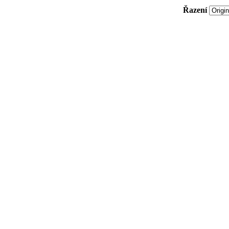
Řazení