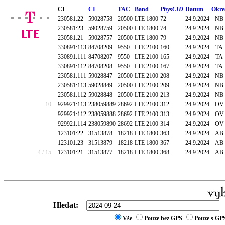
CI
CI
TAC
Band
PhysCID
Datum
Okre
230581:22
59028758
20500
LTE 1800
72
24.9.2024
NB
230581:23
59028759
20500
LTE 1800
74
24.9.2024
NB
230581:21
59028757
20500
LTE 1800
79
24.9.2024
NB
330891:113
84708209
9550
LTE 2100
160
24.9.2024
TA
330891:111
84708207
9550
LTE 2100
165
24.9.2024
TA
330891:112
84708208
9550
LTE 2100
167
24.9.2024
TA
230581:111
59028847
20500
LTE 2100
208
24.9.2024
NB
230581:113
59028849
20500
LTE 2100
209
24.9.2024
NB
230581:112
59028848
20500
LTE 2100
213
24.9.2024
NB
10
929921:113
238059889
28692
LTE 2100
312
24.9.2024
OV
929921:112
238059888
28692
LTE 2100
313
24.9.2024
OV
929921:114
238059890
28692
LTE 2100
314
24.9.2024
OV
123101:22
31513878
18218
LTE 1800
363
24.9.2024
AB
123101:23
31513879
18218
LTE 1800
367
24.9.2024
AB
4 / 15
123101:21
31513877
18218
LTE 1800
368
24.9.2024
AB
Hledat:
Vše
Pouze bez GPS
Pouze s GP