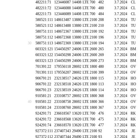
482211:71
123446087
14408
LTE 700
482
3.7.2024
CL
482211:72
123446088
14408
LTE 700
480
3.7.2024
CL
482211:73
123446089
14408
LTE 700
484
3.7.2024
CL
580521:111
148613487
13880
LTE 2100
208
3.7.2024
TU
580521:112
148613488
13880
LTE 2100
210
3.7.2024
TU
580751:111
148672367
13880
LTE 2100
192
3.7.2024
TU
580751:112
148672368
13880
LTE 2100
196
3.7.2024
TU
30
580751:113
148672369
13880
LTE 2100
194
3.7.2024
TU
603321:121
154450297
24606
LTE 2600
265
3.7.2024
BM
603321:122
154450298
24606
LTE 2600
269
3.7.2024
BM
603321:123
154450299
24606
LTE 2600
273
3.7.2024
BM
701391:22
179556118
28692
LTE 1800
480
3.7.2024
OV
701391:111
179556207
28692
LTE 2100
399
3.7.2024
OV
906791:21
232138517
24626
LTE 1800
115
3.7.2024
HO
906791:22
232138518
24626
LTE 1800
113
3.7.2024
HO
906791:23
232138519
24626
LTE 1800
114
3.7.2024
HO
910581:21
233108757
28692
LTE 1800
368
3.7.2024
OV
40
910581:22
233108758
28692
LTE 1800
366
3.7.2024
OV
910581:24
233108760
28692
LTE 1800
367
3.7.2024
OV
924291:71
236618567
13620
LTE 700
476
3.7.2024
RK
924291:72
236618568
13620
LTE 700
475
3.7.2024
RK
924291:74
236618570
13620
LTE 700
477
3.7.2024
RK
927372:111
237407343
29490
LTE 2100
92
3.7.2024
JE
927372:112
237407344
29490
LTE 2100
93
3.7.2024
JE