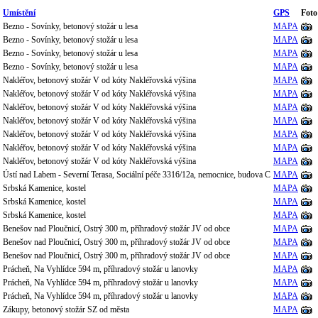
Umístění
GPS
Foto
Bezno - Sovínky, betonový stožár u lesa
MAPA
Bezno - Sovínky, betonový stožár u lesa
MAPA
Bezno - Sovínky, betonový stožár u lesa
MAPA
Bezno - Sovínky, betonový stožár u lesa
MAPA
Nakléřov, betonový stožár V od kóty Nakléřovská výšina
MAPA
Nakléřov, betonový stožár V od kóty Nakléřovská výšina
MAPA
Nakléřov, betonový stožár V od kóty Nakléřovská výšina
MAPA
Nakléřov, betonový stožár V od kóty Nakléřovská výšina
MAPA
Nakléřov, betonový stožár V od kóty Nakléřovská výšina
MAPA
Nakléřov, betonový stožár V od kóty Nakléřovská výšina
MAPA
Nakléřov, betonový stožár V od kóty Nakléřovská výšina
MAPA
Ústí nad Labem - Severní Terasa, Sociální péče 3316/12a, nemocnice, budova C
MAPA
Srbská Kamenice, kostel
MAPA
Srbská Kamenice, kostel
MAPA
Srbská Kamenice, kostel
MAPA
Benešov nad Ploučnicí, Ostrý 300 m, příhradový stožár JV od obce
MAPA
Benešov nad Ploučnicí, Ostrý 300 m, příhradový stožár JV od obce
MAPA
Benešov nad Ploučnicí, Ostrý 300 m, příhradový stožár JV od obce
MAPA
Prácheň, Na Vyhlídce 594 m, příhradový stožár u lanovky
MAPA
Prácheň, Na Vyhlídce 594 m, příhradový stožár u lanovky
MAPA
Prácheň, Na Vyhlídce 594 m, příhradový stožár u lanovky
MAPA
Zákupy, betonový stožár SZ od města
MAPA