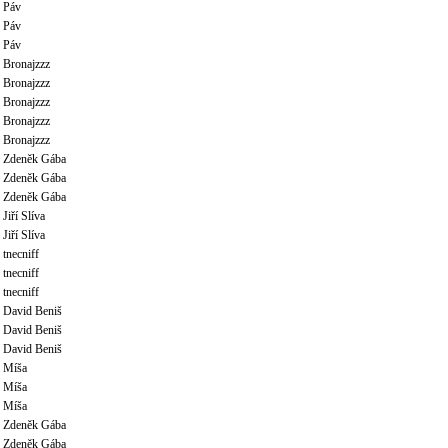
Páv
Páv
Páv
Bronajzzz
Bronajzzz
Bronajzzz
Bronajzzz
Bronajzzz
Zdeněk Gába
Zdeněk Gába
Zdeněk Gába
Jiří Slíva
Jiří Slíva
tnecniff
tnecniff
tnecniff
David Beniš
David Beniš
David Beniš
Míša
Míša
Míša
Zdeněk Gába
Zdeněk Gába