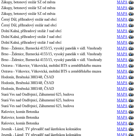
Zákupy, betonový stožár SZ od města
MAPA
Zákupy, betonový stožár SZ od města
MAPA
Zákupy, betonový stožár SZ od města
MAPA
Černý Důl, příhradový stožár nad obcí
MAPA
Černý Důl, příhradový stožár nad obcí
MAPA
Dolní Kalná, příhradový stožár J nad obcí
MAPA
Dolní Kalná, příhradový stožár J nad obcí
MAPA
Dolní Kalná, příhradový stožár J nad obcí
MAPA
Brno - Židenice, Bzenecká 4155/15, vysoký panelák v sídl. Vinohrady
MAPA
Brno - Židenice, Bzenecká 4155/15, vysoký panelák v sídl. Vinohrady
MAPA
Brno - Židenice, Bzenecká 4155/15, vysoký panelák v sídl. Vinohrady
MAPA
Ostrava - Vítkovice, Vítkovická, mobilní BTS u zemědělského muzea
MAPA
Ostrava - Vítkovice, Vítkovická, mobilní BTS u zemědělského muzea
MAPA
Hodonín, Brněnská 3883/48, ČSAD
MAPA
Hodonín, Brněnská 3883/48, ČSAD
MAPA
Hodonín, Brněnská 3883/48, ČSAD
MAPA
Stará Ves nad Ondřejnicí, Záhumenní 625, budova
MAPA
Stará Ves nad Ondřejnicí, Záhumenní 625, budova
MAPA
Stará Ves nad Ondřejnicí, Záhumenní 625, budova
MAPA
Rašovice, komín Betonika
MAPA
Rašovice, komín Betonika
MAPA
Rašovice, komín Betonika
MAPA
Jeseník - Lázně, TV převaděč nad lázeňskou kolonádou
MAPA
Jeseník - Lázně, TV převaděč nad lázeňskou kolonádou
MAPA