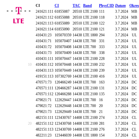
CI
CI
TAC
Band
PhysCID
Datum
Okres
241621:111
61855087
20510
LTE 2100
111
3.7.2024
MB
241621:112
61855088
20510
LTE 2100
118
3.7.2024
MB
241621:113
61855089
20510
LTE 2100
122
3.7.2024
MB
241621:114
61855090
20510
LTE 2100
121
3.7.2024
MB
410431:23
105070359
14438
LTE 1800
294
3.7.2024
UL
410431:71
105070407
14438
LTE 700
331
3.7.2024
UL
410431:72
105070408
14438
LTE 700
333
3.7.2024
UL
410431:73
105070409
14438
LTE 700
338
3.7.2024
UL
410431:111
105070447
14438
LTE 2100
228
3.7.2024
UL
10
410431:112
105070448
14438
LTE 2100
232
3.7.2024
UL
410431:113
105070449
14438
LTE 2100
239
3.7.2024
UL
419151:113
107302769
14438
LTE 2100
416
3.7.2024
UL
470571:73
120466249
14438
LTE 700
163
3.7.2024
DC
470571:111
120466287
14438
LTE 2100
131
3.7.2024
DC
470571:112
120466288
14438
LTE 2100
135
3.7.2024
DC
479021:71
122629447
14438
LTE 700
16
3.7.2024
DC
479021:72
122629448
14438
LTE 700
20
3.7.2024
DC
479021:73
122629449
14438
LTE 700
21
3.7.2024
DC
482151:111
123430767
14408
LTE 2100
274
3.7.2024
CL
20
482151:112
123430768
14408
LTE 2100
281
3.7.2024
CL
482151:113
123430769
14408
LTE 2100
276
3.7.2024
CL
482211:23
123446039
14408
LTE 1800
154
3.7.2024
CL