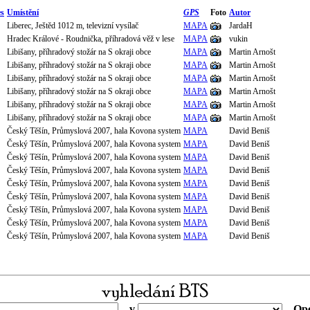
s
Umístění
GPS
Foto
Autor
Liberec, Ještěd 1012 m, televizní vysílač
MAPA
JardaH
Hradec Králové - Roudnička, příhradová věž v lese
MAPA
vukin
Libišany, příhradový stožár na S okraji obce
MAPA
Martin Arnošt
Libišany, příhradový stožár na S okraji obce
MAPA
Martin Arnošt
Libišany, příhradový stožár na S okraji obce
MAPA
Martin Arnošt
Libišany, příhradový stožár na S okraji obce
MAPA
Martin Arnošt
Libišany, příhradový stožár na S okraji obce
MAPA
Martin Arnošt
Libišany, příhradový stožár na S okraji obce
MAPA
Martin Arnošt
Český Těšín, Průmyslová 2007, hala Kovona system
MAPA
David Beniš
Český Těšín, Průmyslová 2007, hala Kovona system
MAPA
David Beniš
Český Těšín, Průmyslová 2007, hala Kovona system
MAPA
David Beniš
Český Těšín, Průmyslová 2007, hala Kovona system
MAPA
David Beniš
Český Těšín, Průmyslová 2007, hala Kovona system
MAPA
David Beniš
Český Těšín, Průmyslová 2007, hala Kovona system
MAPA
David Beniš
Český Těšín, Průmyslová 2007, hala Kovona system
MAPA
David Beniš
Český Těšín, Průmyslová 2007, hala Kovona system
MAPA
David Beniš
Český Těšín, Průmyslová 2007, hala Kovona system
MAPA
David Beniš
v
Ope