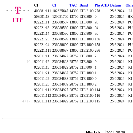
CI
CI
TAC
Band
PhysCID
Datum
Okre
400881:111
102625647
14398
LTE 2100
278
25.6.2024
LI
503991:13
129021709
13700
LTE 800
0
25.6.2024
HK
922221:11
236088587
13800
LTE 800
93
25.6.2024
PU
922221:13
236088589
13800
LTE 800
94
25.6.2024
PU
922221:14
236088590
13800
LTE 800
95
25.6.2024
PU
922221:23
236088599
13800
LTE 1800
156
25.6.2024
PU
922221:24
236088600
13800
LTE 1800
158
25.6.2024
PU
922221:111
236088687
13800
LTE 2100
286
25.6.2024
PU
922011:11
236034827
28752
LTE 800
2
25.6.2024
KI
10
922011:12
236034828
28752
LTE 800
0
25.6.2024
KI
922011:13
236034829
28752
LTE 800
1
25.6.2024
KI
922011:21
236034837
28752
LTE 1800
1
25.6.2024
KI
922011:22
236034838
28752
LTE 1800
0
25.6.2024
KI
922011:23
236034839
28752
LTE 1800
2
25.6.2024
KI
922011:111
236034927
28752
LTE 2100
114
25.6.2024
KI
922011:112
236034928
28752
LTE 2100
116
25.6.2024
KI
4 / 17
922011:113
236034929
28752
LTE 2100
115
25.6.2024
KI
Hledat: