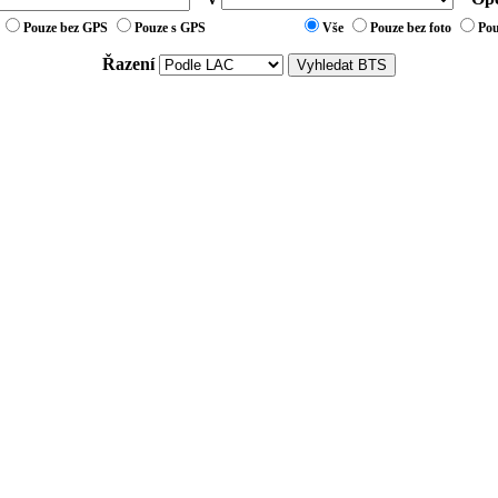
Pouze bez GPS
Pouze s GPS
Vše
Pouze bez foto
Pou
Řazení