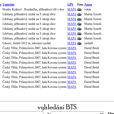
s
Umístění
GPS
Foto
Autor
Hradec Králové - Roudnička, příhradová věž v lese
MAPA
vukin
Libišany, příhradový stožár na S okraji obce
MAPA
Martin Arnošt
Libišany, příhradový stožár na S okraji obce
MAPA
Martin Arnošt
Libišany, příhradový stožár na S okraji obce
MAPA
Martin Arnošt
Libišany, příhradový stožár na S okraji obce
MAPA
Martin Arnošt
Libišany, příhradový stožár na S okraji obce
MAPA
Martin Arnošt
Libišany, příhradový stožár na S okraji obce
MAPA
Martin Arnošt
Liberec, Ještěd 1012 m, televizní vysílač
MAPA
JardaH
Český Těšín, Průmyslová 2007, hala Kovona system
MAPA
David Beniš
Český Těšín, Průmyslová 2007, hala Kovona system
MAPA
David Beniš
Český Těšín, Průmyslová 2007, hala Kovona system
MAPA
David Beniš
Český Těšín, Průmyslová 2007, hala Kovona system
MAPA
David Beniš
Český Těšín, Průmyslová 2007, hala Kovona system
MAPA
David Beniš
Český Těšín, Průmyslová 2007, hala Kovona system
MAPA
David Beniš
Český Těšín, Průmyslová 2007, hala Kovona system
MAPA
David Beniš
Český Těšín, Průmyslová 2007, hala Kovona system
MAPA
David Beniš
Český Těšín, Průmyslová 2007, hala Kovona system
MAPA
David Beniš
v
Ope