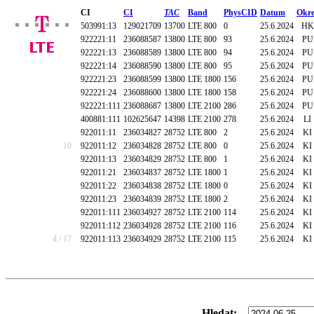
CI
CI
TAC
Band
PhysCID
Datum
Okre
503991:13
129021709
13700
LTE 800
0
25.6.2024
HK
922221:11
236088587
13800
LTE 800
93
25.6.2024
PU
922221:13
236088589
13800
LTE 800
94
25.6.2024
PU
922221:14
236088590
13800
LTE 800
95
25.6.2024
PU
922221:23
236088599
13800
LTE 1800
156
25.6.2024
PU
922221:24
236088600
13800
LTE 1800
158
25.6.2024
PU
922221:111
236088687
13800
LTE 2100
286
25.6.2024
PU
400881:111
102625647
14398
LTE 2100
278
25.6.2024
LI
922011:11
236034827
28752
LTE 800
2
25.6.2024
KI
10
922011:12
236034828
28752
LTE 800
0
25.6.2024
KI
922011:13
236034829
28752
LTE 800
1
25.6.2024
KI
922011:21
236034837
28752
LTE 1800
1
25.6.2024
KI
922011:22
236034838
28752
LTE 1800
0
25.6.2024
KI
922011:23
236034839
28752
LTE 1800
2
25.6.2024
KI
922011:111
236034927
28752
LTE 2100
114
25.6.2024
KI
922011:112
236034928
28752
LTE 2100
116
25.6.2024
KI
4 / 17
922011:113
236034929
28752
LTE 2100
115
25.6.2024
KI
Hledat: