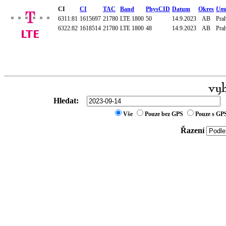
CI
CI
TAC
Band
PhysCID
Datum
Okres
Umí
6311:81
1615697
21780
LTE 1800
50
14.9.2023
AB
Prah
6322:82
1618514
21780
LTE 1800
48
14.9.2023
AB
Prah
Hledat:
Vše
Pouze bez GPS
Pouze s GP
Řazení