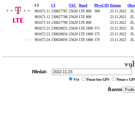
CI
CI
TAC
Band
PhysCID
Datum
Okre
901671:11
230827787
25620
LTE 800
368
23.11.2022
ZL
901671:12
230827788
25620
LTE 800
23.11.2022
ZL
901671:14
230827790
25620
LTE 800
23.11.2022
ZL
901672:21
230828053
25620
LTE 1800
371
23.11.2022
ZL
901672:22
230828054
25620
LTE 1800
375
23.11.2022
ZL
1 / 6
901672:24
230828056
25620
LTE 1800
370
23.11.2022
ZL
Hledat:
Vše
Pouze bez GPS
Pouze s GP
Řazení