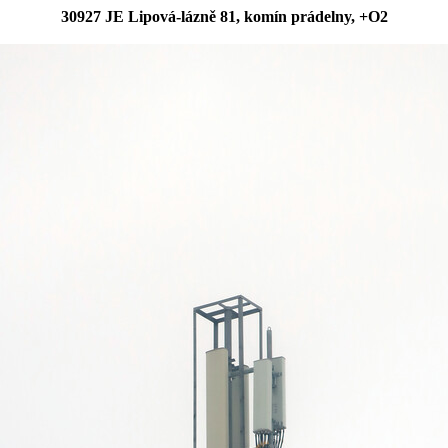
30927 JE Lipová-lázně 81, komín prádelny, +O2