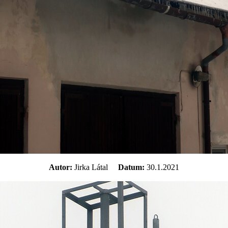
Autor:
Jirka Látal
Datum:
30.1.2021