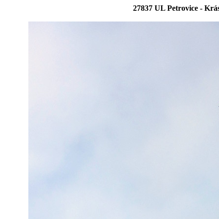
27837 UL Petrovice - Krá