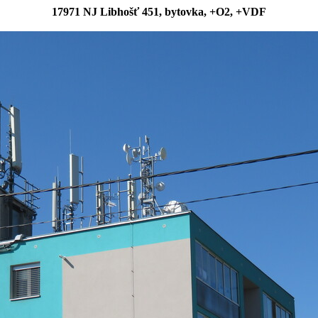
17971 NJ Libhošť 451, bytovka, +O2, +VDF