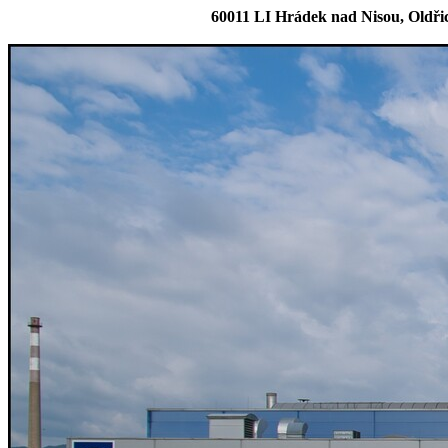
60011 LI Hrádek nad Nisou, Oldři