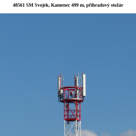
48561 SM Svojek, Kamenec 499 m, příhradový stožár