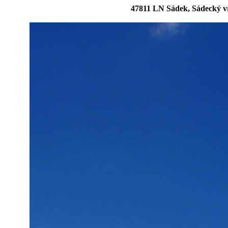
47811 LN Sádek, Sádecký v