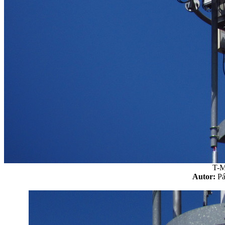
T-M
Autor:
P