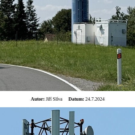
Autor:
Jiří Slíva
Datum:
24.7.2024