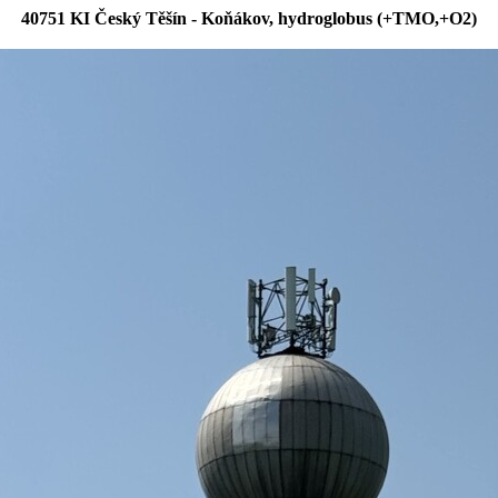
40751 KI Český Těšín - Koňákov, hydroglobus (+TMO,+O2)