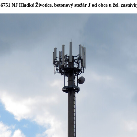
36751 NJ Hladké Životice, betonový stožár J od obce u žel. zastávk