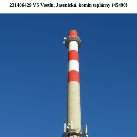
231486429 VS Vsetín, Jasenická, komín teplárny {45490}