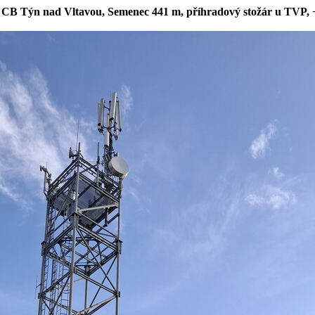
 CB Týn nad Vltavou, Semenec 441 m, příhradový stožár u TVP