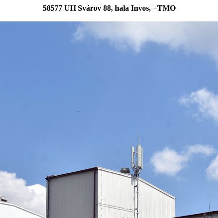
58577 UH Svárov 88, hala Invos, +TMO