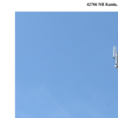
42766 NB Kanín,