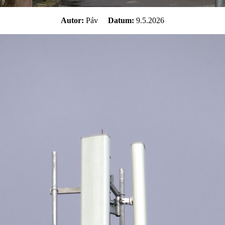
Autor:
Páv
Datum:
9.5.2026