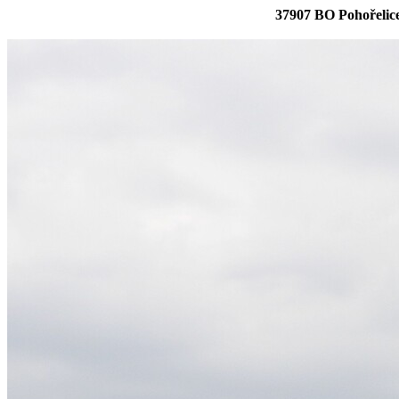
37907 BO Pohořelic