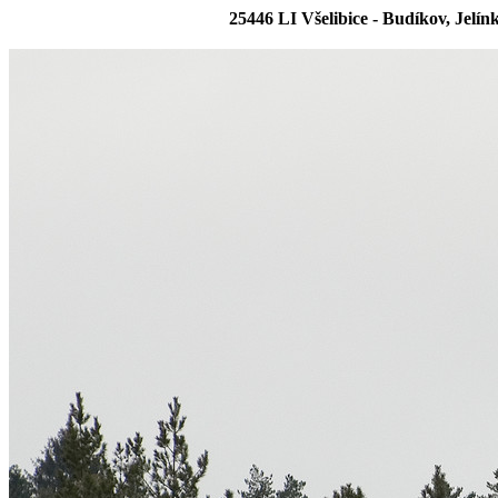
25446 LI Všelibice - Budíkov, Jelí