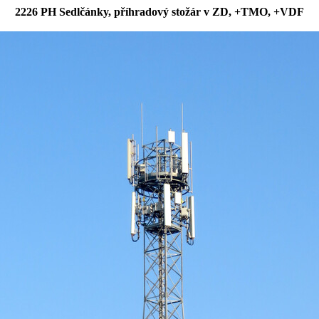
2226 PH Sedlčánky, příhradový stožár v ZD, +TMO, +VDF