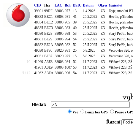
CID
Hex
LAC
Bch
BSIC
Datum
Okres
Umístění
39391
99DF
38003
977
13
1.4.2026
ZN
Dyje, mobilní B
48833
BEC1
38003
981
41
25.5.2025
ZN
Hevlín, příhradov
48834
BEC2
38003
985
39
25.5.2025
ZN
Hevlín, příhradov
48835
BEC3
38003
983
40
25.5.2025
ZN
Hevlín, příhradov
48680
BE28
38095
988
53
25.5.2025
ZN
Starý Petřín, bu
48681
BE29
38095
994
54
25.5.2025
ZN
Starý Petřín, bu
48682
BE2A
38095
982
52
25.5.2025
ZN
Starý Petřín, bu
49030
BF86
38020
981
25
5.8.2025
ZN
Vedrovice 326, o
49031
BF87
38020
975
15
5.8.2025
ZN
Vedrovice 326, o
10
41960
A3E8
38003
984
52
11.7.2023
ZN
Višňové 228, ZŠ
41961
A3E9
38003
1007
53
11.7.2023
ZN
Višňové 228, ZŠ
5 / 12
41962
A3EA
38003
996
54
11.7.2023
ZN
Višňové 228, ZŠ
Hledat:
Vše
Pouze bez GPS
Pouze s GP
Řazení