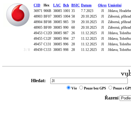
CID
Hex
LAC
Bch
BSIC
Datum
Okres
Umístění
36971
906B
38085
1001
35
7.7.2023
JI
Jihlava, Hradeb
48903
BF07
38085
1004
58
20.10.2025
JI
Záborná, příhra
48904
BF08
38085
985
59
20.10.2025
JI
Záborná, příhra
48905
BF09
38085
990
60
20.10.2025
JI
Záborná, příhra
49453
C12D
38085
987
26
11.12.2025
JI
Jihlava, Tolstéh
49455
C12F
38085
994
27
11.12.2025
JI
Jihlava, Tolstéh
49457
C131
38085
996
28
11.12.2025
JI
Jihlava, Tolstéh
3 / 8
49459
C133
38085
998
28
11.12.2025
JI
Jihlava, Tolstéh
Hledat:
Vše
Pouze bez GPS
Pouze s GP
Řazení