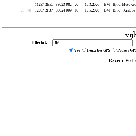
11237
2BE5
38023
982
20
15.3.2026
BM
Brno, Mečová 6
27 / 48
12087
2F37
38024
999
16
10.5.2026
BM
Brno - Královo
Hledat:
Vše
Pouze bez GPS
Pouze s GP
Řazení