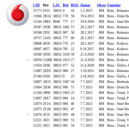
CID
Hex
LAC
Bch
BSIC
Datum
Okres
Umístění
37173
9135
38032
0
18
1.2.2015
BM
Brno - Bohunic
11066
2B3A
38032
778
59
19.4.2015
BM
Brno - Dolní H
11244
2BEC
8040
777
17
29.8.2016
BM
Brno - Staré Br
10587
295B
38032
1001
57
28.2.2017
BM
Brno - Bohunice
10588
295C
38032
997
58
28.2.2017
BM
Brno - Bohunice
10757
2A05
38032
777
60
28.2.2017
BM
Brno - Bohunice
18008
4658
38024
776
23
28.2.2017
BM
Brno - Královo
18007
4657
38024
785
22
9.10.2017
BM
Brno - Královo
10589
295D
38032
1018
59
21.4.2020
BM
Brno - Bohunice
10
10939
2ABB
38024
1023
27
21.4.2020
BM
Brno - Královo 
11934
2E9E
38023
977
52
21.4.2020
BM
Brno - Štýřice,
11987
2ED3
38032
989
27
3.10.2021
BM
Brno - Bohunice
37344
91E0
38023
0
25
3.10.2021
BM
Brno - Štýřice,
10697
29C9
38032
1007
44
7.7.2023
BM
Brno - Brněnsk
11064
2B38
38032
996
57
7.7.2023
BM
Brno - Dolní H
11164
2B9C
38023
1003
25
7.7.2023
BM
Brno - Trnitá, 
12007
2EE7
38023
994
14
7.7.2023
BM
Brno - Trnitá, 
12074
2F2A
38023
984
46
7.7.2023
BM
Brno - Staré Br
12075
2F2B
38023
992
47
7.7.2023
BM
Brno - Staré Br
20
12076
2F2C
38023
995
48
7.7.2023
BM
Brno - Staré Br
12321
3021
38023
989
53
7.7.2023
BM
Brno - Trnitá, 
12322
3022
38023
981
54
7.7.2023
BM
Brno - Trnitá, 