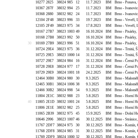
10277
2825
38024
985
12
11.7.2023
BM
Brno - Ponava,
10367
287F
38032
994
25
11.7.2023
BM
Brno - Ivanovic
10368
2880
38032
982
24
11.7.2023
BM
Brno - Ivanovic
12104
2F48
38023
996
33
19.7.2023
BM
Brno - Veveří, L
12105
2F49
38023
975
34
17.8.2023
BM
Brno - Veveří, L
10167
27B7
38023
1003
49
16.10.2024
BM
Brno - Pisárky,
10168
27B8
38023
992
50
16.10.2024
BM
Brno - Pisárky,
30
10169
27B9
38023
996
51
16.10.2024
BM
Brno - Pisárky,
10724
29E4
38023
975
36
31.12.2024
BM
Brno - Trnitá, 
10725
29E5
38023
1000
14
31.12.2024
BM
Brno - Trnitá, 
10727
29E7
38024
984
16
31.12.2024
BM
Brno - Černá P
10728
29E8
38024
977
17
31.12.2024
BM
Brno - Černá P
10729
29E9
38024
1001
18
24.2.2025
BM
Brno - Černá P
12464
30B0
38024
980
30
9.3.2025
BM
Brno - Maloměř
12465
30B1
38024
1006
38
9.3.2025
BM
Brno - Maloměř
12466
30B2
38024
998
54
9.3.2025
BM
Brno - Maloměř
11804
2E1C
38032
988
23
5.8.2025
BM
Brno - Horní H
40
11805
2E1D
38032
1001
24
5.8.2025
BM
Brno - Horní H
11806
2E1E
38032
982
25
5.8.2025
BM
Brno - Horní H
11065
2B39
38032
975
45
15.9.2025
BM
Brno - Dolní H
10646
2996
38023
1007
46
30.12.2025
BM
Brno - Stránice
11767
2DF7
38024
975
30
30.12.2025
BM
Brno - Komín, Č
11768
2DF8
38024
985
31
30.12.2025
BM
Brno - Komín, Č
11769
2DF9
38024
1000
32
30.12.2025
BM
Brno - Komín, Č