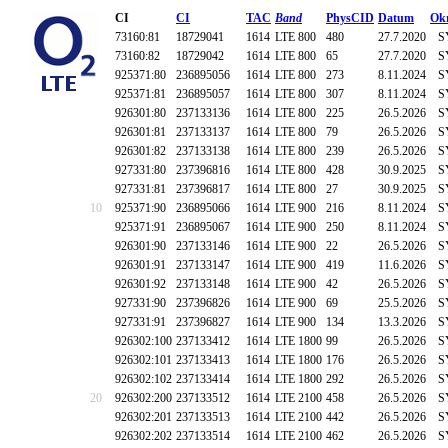
CI
CI
TAC
Band
PhysCID
Datum
Ok
73160:81
18729041
1614
LTE 800
480
27.7.2020
S
73160:82
18729042
1614
LTE 800
65
27.7.2020
S
925371:80
236895056
1614
LTE 800
273
8.11.2024
S
925371:81
236895057
1614
LTE 800
307
8.11.2024
S
926301:80
237133136
1614
LTE 800
225
26.5.2026
S
926301:81
237133137
1614
LTE 800
79
26.5.2026
S
926301:82
237133138
1614
LTE 800
239
26.5.2026
S
927331:80
237396816
1614
LTE 800
428
30.9.2025
S
927331:81
237396817
1614
LTE 800
27
30.9.2025
S
10
925371:90
236895066
1614
LTE 900
216
8.11.2024
S
925371:91
236895067
1614
LTE 900
250
8.11.2024
S
926301:90
237133146
1614
LTE 900
22
26.5.2026
S
926301:91
237133147
1614
LTE 900
419
11.6.2026
S
926301:92
237133148
1614
LTE 900
42
26.5.2026
S
927331:90
237396826
1614
LTE 900
69
25.5.2026
S
927331:91
237396827
1614
LTE 900
134
13.3.2026
S
926302:100
237133412
1614
LTE 1800
99
26.5.2026
S
926302:101
237133413
1614
LTE 1800
176
26.5.2026
S
926302:102
237133414
1614
LTE 1800
292
26.5.2026
S
20
926302:200
237133512
1614
LTE 2100
458
26.5.2026
S
926302:201
237133513
1614
LTE 2100
442
26.5.2026
S
926302:202
237133514
1614
LTE 2100
462
26.5.2026
S