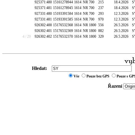
925371:480
15161278944
1614
NR 700
215
18.4.2026
S
925371:481
15161278945
1614
NR 700
237
18.4.2026
S
927331:480
15193391584
1614
NR 700
293
12.3.2026
S
927331:481
15193391585
1614
NR 700
970
12.3.2026
S
926302:400
15176532368
1614
NR 1800
556
26.5.2026
S
926302:401
15176532369
1614
NR 1800
882
26.5.2026
S
4 / 29
926302:402
15176532370
1614
NR 1800
329
26.5.2026
S
Hledat:
Vše
Pouze bez GPS
Pouze s GP
Řazení