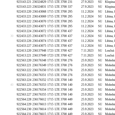
923143:221
236324829
1715
LTE 3700
231
27.9.2023
SU
Klopina
923143:223
236324831
1715
LTE 3700
337
27.9.2023
SU
Klopina
922433:220
236143068
1715
LTE 3700
295
11.2.2024
SU
Libina,
922433:221
236143069
1715
LTE 3700
295
11.2.2024
SU
Libina,
922433:222
236143070
1715
LTE 3700
295
11.2.2024
SU
Libina,
922433:223
236143071
1715
LTE 3700
295
11.2.2024
SU
Libina,
922433:224
236143072
1715
LTE 3700
437
11.2.2024
SU
Libina,
30
922433:225
236143073
1715
LTE 3700
437
11.2.2024
SU
Libina,
922433:226
236143074
1715
LTE 3700
437
11.2.2024
SU
Libina,
922433:227
236143075
1715
LTE 3700
437
11.2.2024
SU
Libina,
922413:220
236137948
1723
LTE 3700
427
7.11.2023
SU
Loučná 
922413:221
236137949
1723
LTE 3700
427
7.11.2023
SU
Loučná 
922563:220
236176348
1715
LTE 3700
276
25.9.2023
SU
Mohelni
922563:221
236176349
1715
LTE 3700
276
25.9.2023
SU
Mohelni
922563:222
236176350
1715
LTE 3700
276
25.9.2023
SU
Mohelni
922563:223
236176351
1715
LTE 3700
276
25.9.2023
SU
Mohelni
922563:224
236176352
1715
LTE 3700
140
25.9.2023
SU
Mohelni
40
922563:225
236176353
1715
LTE 3700
140
25.9.2023
SU
Mohelni
922563:226
236176354
1715
LTE 3700
140
25.9.2023
SU
Mohelni
922563:227
236176355
1715
LTE 3700
140
25.9.2023
SU
Mohelni
922564:228
236176612
1715
LTE 3700
449
25.9.2023
SU
Mohelni
922564:229
236176613
1715
LTE 3700
449
25.9.2023
SU
Mohelni
922564:230
236176614
1715
LTE 3700
449
25.9.2023
SU
Mohelni
922564:231
236176615
1715
LTE 3700
449
25.9.2023
SU
Mohelni