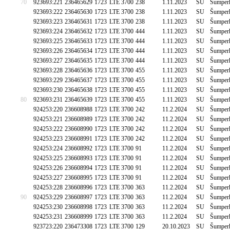
70
923693:221
236465629
1723
LTE 3700
238
1.11.2023
SU
Šumperk
923693:222
236465630
1723
LTE 3700
238
1.11.2023
SU
Šumperk
923693:223
236465631
1723
LTE 3700
238
1.11.2023
SU
Šumperk
923693:224
236465632
1723
LTE 3700
444
1.11.2023
SU
Šumperk
923693:225
236465633
1723
LTE 3700
444
1.11.2023
SU
Šumperk
923693:226
236465634
1723
LTE 3700
444
1.11.2023
SU
Šumperk
923693:227
236465635
1723
LTE 3700
444
1.11.2023
SU
Šumperk
923693:228
236465636
1723
LTE 3700
455
1.11.2023
SU
Šumperk
923693:229
236465637
1723
LTE 3700
455
1.11.2023
SU
Šumperk
923693:230
236465638
1723
LTE 3700
455
1.11.2023
SU
Šumperk
80
923693:231
236465639
1723
LTE 3700
455
1.11.2023
SU
Šumperk
924253:220
236608988
1723
LTE 3700
242
11.2.2024
SU
Šumperk
924253:221
236608989
1723
LTE 3700
242
11.2.2024
SU
Šumperk
924253:222
236608990
1723
LTE 3700
242
11.2.2024
SU
Šumperk
924253:223
236608991
1723
LTE 3700
242
11.2.2024
SU
Šumperk
924253:224
236608992
1723
LTE 3700
91
11.2.2024
SU
Šumperk
924253:225
236608993
1723
LTE 3700
91
11.2.2024
SU
Šumperk
924253:226
236608994
1723
LTE 3700
91
11.2.2024
SU
Šumperk
924253:227
236608995
1723
LTE 3700
91
11.2.2024
SU
Šumperk
924253:228
236608996
1723
LTE 3700
363
11.2.2024
SU
Šumperk
90
924253:229
236608997
1723
LTE 3700
363
11.2.2024
SU
Šumperk
924253:230
236608998
1723
LTE 3700
363
11.2.2024
SU
Šumperk
924253:231
236608999
1723
LTE 3700
363
11.2.2024
SU
Šumperk
923723:220
236473308
1723
LTE 3700
129
20.10.2023
SU
Šumperk