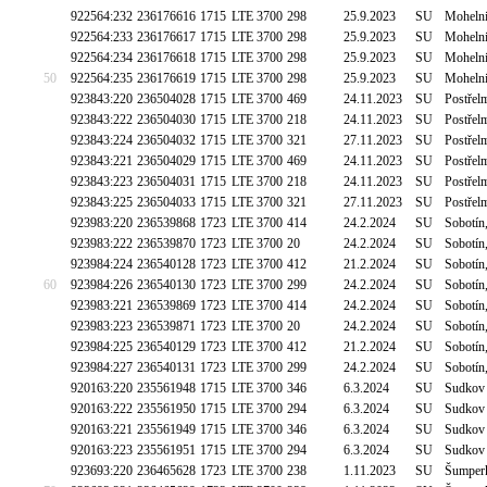
922564:232
236176616
1715
LTE 3700
298
25.9.2023
SU
Mohelni
922564:233
236176617
1715
LTE 3700
298
25.9.2023
SU
Mohelni
922564:234
236176618
1715
LTE 3700
298
25.9.2023
SU
Mohelni
50
922564:235
236176619
1715
LTE 3700
298
25.9.2023
SU
Mohelni
923843:220
236504028
1715
LTE 3700
469
24.11.2023
SU
Postřel
923843:222
236504030
1715
LTE 3700
218
24.11.2023
SU
Postřel
923843:224
236504032
1715
LTE 3700
321
27.11.2023
SU
Postřel
923843:221
236504029
1715
LTE 3700
469
24.11.2023
SU
Postřel
923843:223
236504031
1715
LTE 3700
218
24.11.2023
SU
Postřel
923843:225
236504033
1715
LTE 3700
321
27.11.2023
SU
Postřel
923983:220
236539868
1723
LTE 3700
414
24.2.2024
SU
Sobotín
923983:222
236539870
1723
LTE 3700
20
24.2.2024
SU
Sobotín
923984:224
236540128
1723
LTE 3700
412
21.2.2024
SU
Sobotín
60
923984:226
236540130
1723
LTE 3700
299
24.2.2024
SU
Sobotín
923983:221
236539869
1723
LTE 3700
414
24.2.2024
SU
Sobotín
923983:223
236539871
1723
LTE 3700
20
24.2.2024
SU
Sobotín
923984:225
236540129
1723
LTE 3700
412
21.2.2024
SU
Sobotín
923984:227
236540131
1723
LTE 3700
299
24.2.2024
SU
Sobotín
920163:220
235561948
1715
LTE 3700
346
6.3.2024
SU
Sudkov
920163:222
235561950
1715
LTE 3700
294
6.3.2024
SU
Sudkov
920163:221
235561949
1715
LTE 3700
346
6.3.2024
SU
Sudkov
920163:223
235561951
1715
LTE 3700
294
6.3.2024
SU
Sudkov
923693:220
236465628
1723
LTE 3700
238
1.11.2023
SU
Šumperk