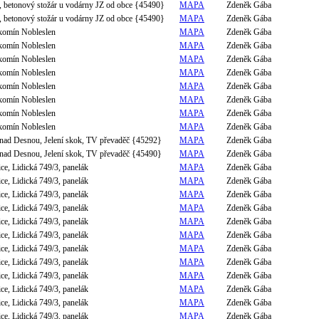
, betonový stožár u vodárny JZ od obce {45490}
MAPA
Zdeněk Gába
, betonový stožár u vodárny JZ od obce {45490}
MAPA
Zdeněk Gába
 komín Nobleslen
MAPA
Zdeněk Gába
 komín Nobleslen
MAPA
Zdeněk Gába
 komín Nobleslen
MAPA
Zdeněk Gába
 komín Nobleslen
MAPA
Zdeněk Gába
 komín Nobleslen
MAPA
Zdeněk Gába
 komín Nobleslen
MAPA
Zdeněk Gába
 komín Nobleslen
MAPA
Zdeněk Gába
 komín Nobleslen
MAPA
Zdeněk Gába
nad Desnou, Jelení skok, TV převaděč {45292}
MAPA
Zdeněk Gába
nad Desnou, Jelení skok, TV převaděč {45490}
MAPA
Zdeněk Gába
ce, Lidická 749/3, panelák
MAPA
Zdeněk Gába
ce, Lidická 749/3, panelák
MAPA
Zdeněk Gába
ce, Lidická 749/3, panelák
MAPA
Zdeněk Gába
ce, Lidická 749/3, panelák
MAPA
Zdeněk Gába
ce, Lidická 749/3, panelák
MAPA
Zdeněk Gába
ce, Lidická 749/3, panelák
MAPA
Zdeněk Gába
ce, Lidická 749/3, panelák
MAPA
Zdeněk Gába
ce, Lidická 749/3, panelák
MAPA
Zdeněk Gába
ce, Lidická 749/3, panelák
MAPA
Zdeněk Gába
ce, Lidická 749/3, panelák
MAPA
Zdeněk Gába
ce, Lidická 749/3, panelák
MAPA
Zdeněk Gába
ce, Lidická 749/3, panelák
MAPA
Zdeněk Gába