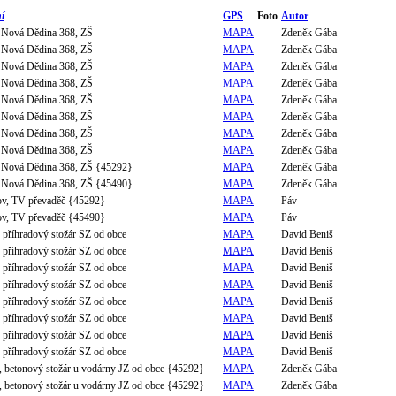
í
GPS
Foto
Autor
 Nová Dědina 368, ZŠ
MAPA
Zdeněk Gába
 Nová Dědina 368, ZŠ
MAPA
Zdeněk Gába
 Nová Dědina 368, ZŠ
MAPA
Zdeněk Gába
 Nová Dědina 368, ZŠ
MAPA
Zdeněk Gába
 Nová Dědina 368, ZŠ
MAPA
Zdeněk Gába
 Nová Dědina 368, ZŠ
MAPA
Zdeněk Gába
 Nová Dědina 368, ZŠ
MAPA
Zdeněk Gába
 Nová Dědina 368, ZŠ
MAPA
Zdeněk Gába
 Nová Dědina 368, ZŠ {45292}
MAPA
Zdeněk Gába
 Nová Dědina 368, ZŠ {45490}
MAPA
Zdeněk Gába
v, TV převaděč {45292}
MAPA
Páv
v, TV převaděč {45490}
MAPA
Páv
, příhradový stožár SZ od obce
MAPA
David Beniš
, příhradový stožár SZ od obce
MAPA
David Beniš
, příhradový stožár SZ od obce
MAPA
David Beniš
, příhradový stožár SZ od obce
MAPA
David Beniš
, příhradový stožár SZ od obce
MAPA
David Beniš
, příhradový stožár SZ od obce
MAPA
David Beniš
, příhradový stožár SZ od obce
MAPA
David Beniš
, příhradový stožár SZ od obce
MAPA
David Beniš
, betonový stožár u vodárny JZ od obce {45292}
MAPA
Zdeněk Gába
, betonový stožár u vodárny JZ od obce {45292}
MAPA
Zdeněk Gába