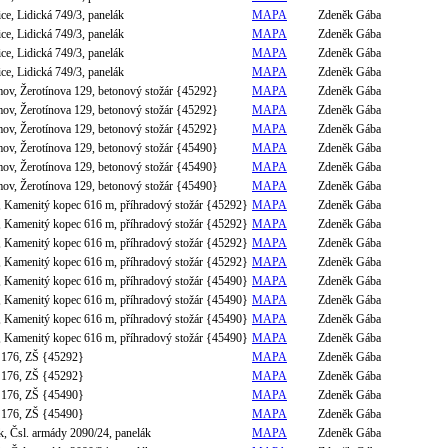
ce, Lidická 749/3, panelák
MAPA
Zdeněk Gába
ce, Lidická 749/3, panelák
MAPA
Zdeněk Gába
ce, Lidická 749/3, panelák
MAPA
Zdeněk Gába
ce, Lidická 749/3, panelák
MAPA
Zdeněk Gába
mov, Žerotínova 129, betonový stožár {45292}
MAPA
Zdeněk Gába
mov, Žerotínova 129, betonový stožár {45292}
MAPA
Zdeněk Gába
mov, Žerotínova 129, betonový stožár {45292}
MAPA
Zdeněk Gába
mov, Žerotínova 129, betonový stožár {45490}
MAPA
Zdeněk Gába
mov, Žerotínova 129, betonový stožár {45490}
MAPA
Zdeněk Gába
mov, Žerotínova 129, betonový stožár {45490}
MAPA
Zdeněk Gába
, Kamenitý kopec 616 m, příhradový stožár {45292}
MAPA
Zdeněk Gába
, Kamenitý kopec 616 m, příhradový stožár {45292}
MAPA
Zdeněk Gába
, Kamenitý kopec 616 m, příhradový stožár {45292}
MAPA
Zdeněk Gába
, Kamenitý kopec 616 m, příhradový stožár {45292}
MAPA
Zdeněk Gába
, Kamenitý kopec 616 m, příhradový stožár {45490}
MAPA
Zdeněk Gába
, Kamenitý kopec 616 m, příhradový stožár {45490}
MAPA
Zdeněk Gába
, Kamenitý kopec 616 m, příhradový stožár {45490}
MAPA
Zdeněk Gába
, Kamenitý kopec 616 m, příhradový stožár {45490}
MAPA
Zdeněk Gába
 176, ZŠ {45292}
MAPA
Zdeněk Gába
 176, ZŠ {45292}
MAPA
Zdeněk Gába
 176, ZŠ {45490}
MAPA
Zdeněk Gába
 176, ZŠ {45490}
MAPA
Zdeněk Gába
, Čsl. armády 2090/24, panelák
MAPA
Zdeněk Gába