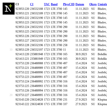
CI
CI
TAC
Band
PhysCID
Datum
Okres
Umístěn
923953:220
236532188
1723
LTE 3700
145
11.11.2023
SU
Bludov,
923953:221
236532189
1723
LTE 3700
145
11.11.2023
SU
Bludov,
923953:222
236532190
1723
LTE 3700
145
11.11.2023
SU
Bludov,
923953:223
236532191
1723
LTE 3700
145
11.11.2023
SU
Bludov,
923953:224
236532192
1723
LTE 3700
290
11.11.2023
SU
Bludov,
923953:225
236532193
1723
LTE 3700
290
11.11.2023
SU
Bludov,
923953:226
236532194
1723
LTE 3700
290
11.11.2023
SU
Bludov,
923953:227
236532195
1723
LTE 3700
290
11.11.2023
SU
Bludov,
923953:228
236532196
1723
LTE 3700
258
11.11.2023
SU
Bludov,
10
923953:229
236532197
1723
LTE 3700
11
11.11.2023
SU
Bludov,
921413:220
235881948
1723
LTE 3700
165
30.9.2023
SU
Bohdíko
921413:221
235881949
1723
LTE 3700
165
30.9.2023
SU
Bohdíko
923753:220
236480988
1715
LTE 3700
497
15.4.2024
SU
Jestřebí
923753:221
236480989
1715
LTE 3700
497
15.4.2024
SU
Jestřebí
923753:222
236480990
1715
LTE 3700
497
15.4.2024
SU
Jestřebí
923753:223
236480991
1715
LTE 3700
497
15.4.2024
SU
Jestřebí
923753:224
236480992
1715
LTE 3700
316
15.4.2024
SU
Jestřebí
923753:225
236480993
1715
LTE 3700
316
15.4.2024
SU
Jestřebí
923753:226
236480994
1715
LTE 3700
316
15.4.2024
SU
Jestřebí
20
923753:227
236480995
1715
LTE 3700
316
15.4.2024
SU
Jestřebí
923143:220
236324828
1715
LTE 3700
231
27.9.2023
SU
Klopina
923143:222
236324830
1715
LTE 3700
337
27.9.2023
SU
Klopina