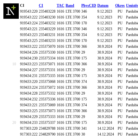
CI
CI
TAC
Band
PhysCID
Datum
Okres
Umístěn
919543:220
235403228
1616
LTE 3700
346
9.12.2023
PU
Pardubi
919543:222
235403230
1616
LTE 3700
354
9.12.2023
PU
Pardubi
919543:224
235403232
1616
LTE 3700
170
9.12.2023
PU
Pardubi
919543:221
235403229
1616
LTE 3700
346
9.12.2023
PU
Pardubi
919543:223
235403231
1616
LTE 3700
354
9.12.2023
PU
Pardubi
919543:225
235403233
1616
LTE 3700
170
9.12.2023
PU
Pardubi
919433:222
235375070
1616
LTE 3700
366
30.9.2024
PU
Pardubi
919434:226
235375330
1616
LTE 3700
29
30.9.2024
PU
Pardubi
919434:230
235375334
1616
LTE 3700
175
30.9.2024
PU
Pardubi
10
919433:223
235375071
1616
LTE 3700
366
30.9.2024
PU
Pardubi
919434:227
235375331
1616
LTE 3700
29
30.9.2024
PU
Pardubi
919434:231
235375335
1616
LTE 3700
175
30.9.2024
PU
Pardubi
919433:220
235375068
1616
LTE 3700
374
30.9.2024
PU
Pardubi
919433:224
235375072
1616
LTE 3700
366
30.9.2024
PU
Pardubi
919434:228
235375332
1616
LTE 3700
29
30.9.2024
PU
Pardubi
919434:232
235375336
1616
LTE 3700
175
30.9.2024
PU
Pardubi
919433:221
235375069
1616
LTE 3700
374
30.9.2024
PU
Pardubi
919433:225
235375073
1616
LTE 3700
366
30.9.2024
PU
Pardubi
919434:229
235375333
1616
LTE 3700
29
30.9.2024
PU
Pardubi
20
919434:233
235375337
1616
LTE 3700
175
30.9.2024
PU
Pardubi
917303:220
234829788
1616
LTE 3700
341
14.12.2024
PU
Pardubi
917303:222
234829790
1616
LTE 3700
30
14.12.2024
PU
Pardubi