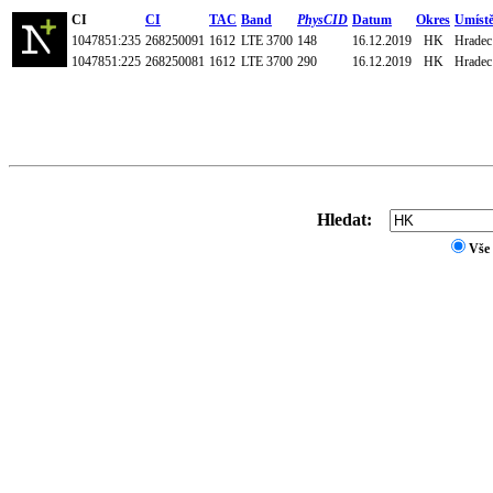
CI
CI
TAC
Band
PhysCID
Datum
Okres
Umístě
1047851:235
268250091
1612
LTE 3700
148
16.12.2019
HK
Hradec 
1047851:225
268250081
1612
LTE 3700
290
16.12.2019
HK
Hradec 
Hledat:
Vše