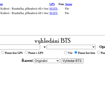
ní
GPS
Foto
Autor
Králové - Roudnička, příhradová věž v lese
MAPA
Páv
Králové - Roudnička, příhradová věž v lese
MAPA
Páv
v
Ope
Pouze bez GPS
Pouze s GPS
Vše
Pouze bez foto
Pou
Řazení