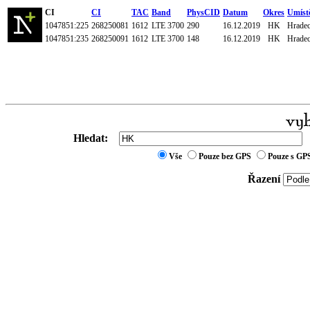
CI
CI
TAC
Band
PhysCID
Datum
Okres
Umíst
1047851:225
268250081
1612
LTE 3700
290
16.12.2019
HK
Hradec
1047851:235
268250091
1612
LTE 3700
148
16.12.2019
HK
Hradec
Hledat:
Vše
Pouze bez GPS
Pouze s GP
Řazení