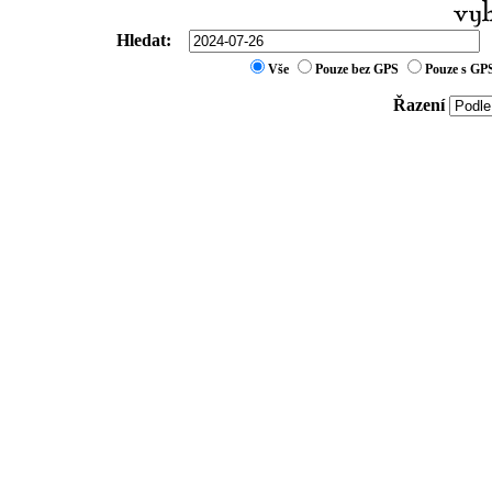
Hledat:
Vše
Pouze bez GPS
Pouze s GP
Řazení