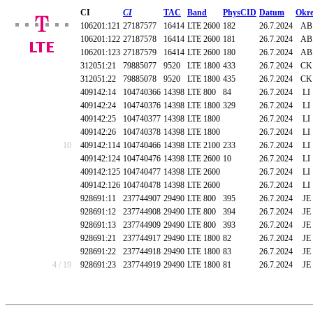
CI
CI
TAC
Band
PhysCID
Datum
Okre
106201:121
27187577
16414
LTE 2600
182
26.7.2024
AB
106201:122
27187578
16414
LTE 2600
181
26.7.2024
AB
106201:123
27187579
16414
LTE 2600
180
26.7.2024
AB
312051:21
79885077
9520
LTE 1800
433
26.7.2024
CK
312051:22
79885078
9520
LTE 1800
435
26.7.2024
CK
409142:14
104740366
14398
LTE 800
84
26.7.2024
LI
409142:24
104740376
14398
LTE 1800
329
26.7.2024
LI
409142:25
104740377
14398
LTE 1800
26.7.2024
LI
409142:26
104740378
14398
LTE 1800
26.7.2024
LI
10
409142:114
104740466
14398
LTE 2100
233
26.7.2024
LI
409142:124
104740476
14398
LTE 2600
10
26.7.2024
LI
409142:125
104740477
14398
LTE 2600
26.7.2024
LI
409142:126
104740478
14398
LTE 2600
26.7.2024
LI
928691:11
237744907
29490
LTE 800
395
26.7.2024
JE
928691:12
237744908
29490
LTE 800
394
26.7.2024
JE
928691:13
237744909
29490
LTE 800
393
26.7.2024
JE
928691:21
237744917
29490
LTE 1800
82
26.7.2024
JE
928691:22
237744918
29490
LTE 1800
83
26.7.2024
JE
4 / 19
928691:23
237744919
29490
LTE 1800
81
26.7.2024
JE