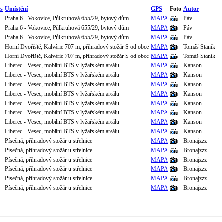
s
Umístění
GPS
Foto
Autor
Praha 6 - Vokovice, Půlkruhová 655/29, bytový dům
MAPA
Páv
Praha 6 - Vokovice, Půlkruhová 655/29, bytový dům
MAPA
Páv
Praha 6 - Vokovice, Půlkruhová 655/29, bytový dům
MAPA
Páv
Horní Dvořiště, Kalvárie 707 m, příhradový stožár S od obce
MAPA
Tomáš Staník
Horní Dvořiště, Kalvárie 707 m, příhradový stožár S od obce
MAPA
Tomáš Staník
Liberec - Vesec, mobilní BTS v lyžařském areálu
MAPA
Kanson
Liberec - Vesec, mobilní BTS v lyžařském areálu
MAPA
Kanson
Liberec - Vesec, mobilní BTS v lyžařském areálu
MAPA
Kanson
Liberec - Vesec, mobilní BTS v lyžařském areálu
MAPA
Kanson
Liberec - Vesec, mobilní BTS v lyžařském areálu
MAPA
Kanson
Liberec - Vesec, mobilní BTS v lyžařském areálu
MAPA
Kanson
Liberec - Vesec, mobilní BTS v lyžařském areálu
MAPA
Kanson
Liberec - Vesec, mobilní BTS v lyžařském areálu
MAPA
Kanson
Písečná, příhradový stožár u střelnice
MAPA
Bronajzzz
Písečná, příhradový stožár u střelnice
MAPA
Bronajzzz
Písečná, příhradový stožár u střelnice
MAPA
Bronajzzz
Písečná, příhradový stožár u střelnice
MAPA
Bronajzzz
Písečná, příhradový stožár u střelnice
MAPA
Bronajzzz
Písečná, příhradový stožár u střelnice
MAPA
Bronajzzz