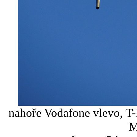
nahoře Vodafone vlevo, T