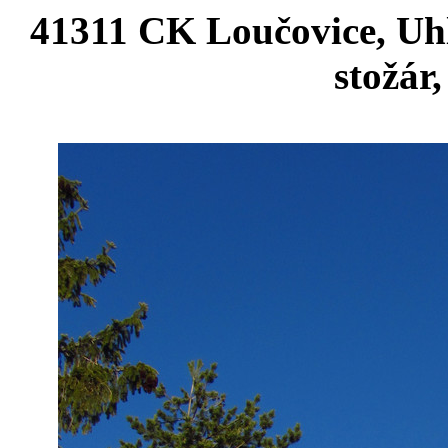
41311 CK Loučovice, Uhl
stožár