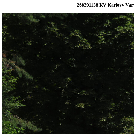
268391138 KV Karlovy Vary 