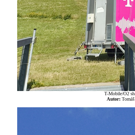
T-Mobile/O2 sh
Autor:
Tomá