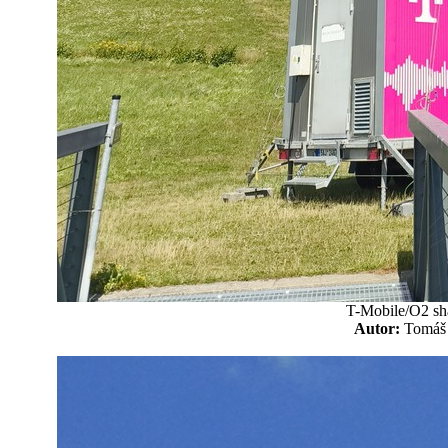
T-Mobile/O2 sh
Autor:
Tomá